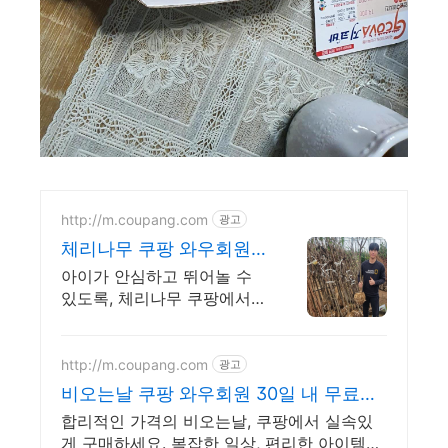
http://m.coupang.com
광고
체리나무 쿠팡 와우회원
무료배송!
아이가 안심하고 뛰어놀 수
있도록, 체리나무 쿠팡에서
준비하세요. 매트 청소, 이제
힘들게 하지 마세요. 물티슈
로 쓱 닦아 깨끗하게!
http://m.coupang.com
광고
비오는날 쿠팡 와우회원 30일 내 무료반
품
합리적인 가격의 비오는날, 쿠팡에서 실속있
게 구매하세요. 복잡한 일상, 편리한 아이템으