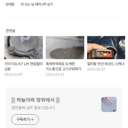
현재글
비 오는 날 체리나무 심기
관련글
기아 더뉴 K7 LPI 연료필터
흑색착색제로 도색한
알리발 무선 바코드 스캐너
교환
가스통으로 고기구워먹기
2022.02.21
2023.12.09
2022.03.31
▒ 하늘아래 땅위에서 ▒
알찬돌삐 님의 블로그입니다.
구독하기