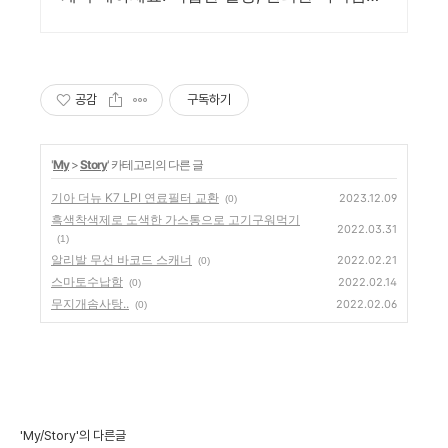
로 시간을 절약하고 삶의 질을 높여보세요.
공감
구독하기
'
My
>
Story
' 카테고리의 다른 글
기아 더뉴 K7 LPI 연료필터 교환
2023.12.09
(0)
흑색착색제로 도색한 가스통으로 고기구워먹기
2022.03.31
(1)
알리발 무선 바코드 스캐너
2022.02.21
(0)
스마토수납함
2022.02.14
(0)
무지개솜사탕..
2022.02.06
(0)
'My/Story'의 다른글