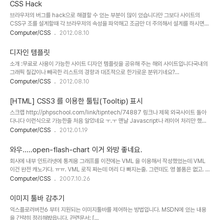
줄이 길어지면 보통은 자동으로 줄바꿈해주지 않는다. IE(5.5부터인가?)의 경우는 css에
CSS Hack
"word-wrap:break-word;"를 써주면 조금 어색한 곳이라도 무조건 줄바꿈시켜준다. 문
브라우저의 버그를 hack으로 해결할 수 있는 부분이 많이 있습니다만 그보다 사이트의
제는 Firefox!! 여차저차 ..
CSS구 조를 설계할때 각 브라우저의 속성을 파악해고 조금만 더 주의해서 설계를 하시면
hack을 사용하지 않고도 해결할 수 있는 부분이 많이 있습니다. hack을 사용할때는 조금
Computer/CSS
2012.08.10
더 신중하게 사용하시는게 좋습니다. 특히 예전 버전의 브라우저에 적용되었던 hack이 새
로운 브라우저에 영향을 끼칠 가능성이 있으며 CSS를 변경 할 때 업무효율을 저하시키는
디자인 템플릿
한 요인이 될 것 입니다. Intenet Explorer계열의 브라우저에서 제대로 표시가 되지 않는
소개 :무료로 사용이 가능한 사이트 디자인 템플릿을 공유해 주는 해외 사이트입니다국내의
경우에는 일단 width값이나 float관련 설정을 변경해 보시는 것도 하나의 방법인 것 같습
그래픽 칠갑이나 빼곡한 리스트의 경향과 대조적으로 한가로운 분위기네요?
니다. 혹시 Intenet Explorer에서 float와 margin을 같은..
http://www.opensourcetemplates.org/http://www.templateworld.com/free
Computer/CSS
2012.08.10
_templates.htmlhttp://www.oswd.org/http://www.free-css-
templates.com/free-
[HTML] CSS3 를 이용한 툴팁(Tooltip) 표시
templates.htmlhttp://www.templatesbox.com/http://www.freelayouts.com
스크랩 http://phpschool.com/link/tipntech/74887 링크나 제목 외국사이트 돌아
/websiteshttp://www.ex-designz.net/template/tempcat.asp?
다니다 이런식으로 가능한줄 처음 알았네요 ㅜ.ㅜ 맨날 Javascript나 레이어 처리만 했었
cat_id=13http://www.openwebdesign.org/brows..
는데 -0- 여러곳에 사용할때 편할것 같습니다. IE9, Chrome16 , FF9 등에서 확인 하였
Computer/CSS
2012.01.19
습니다. 난 너무 최신버전만 좋아해 ㅜ.ㅜ index.html .
와우.....open-flash-chart 이거 와방 좋네요.
회사에 내부 인트라넷에 통계용 그래프를 이전에는 VML 을 이용해서 작성했었는데 VML
이건 완전 캐노가다. ㅠㅠ. VML 로직 짜는데 머리 다 빠지는줄. 그런데도 영 볼품은 없고. 그
러다가 open-flash-chart 라는걸 알게됨...... 이야 와방 굳임.! 굳!굳!굳! [ 새 창으로 보기
Computer/CSS
2007.10.26
] .
이미지 툴바 감추기
익스플로러버전6 부터 지원되는 이미지툴바를 제어하는 방법입니다. MSDN에 있는 내용
을 간략히 정리해봤읍니다. 관련문서: [