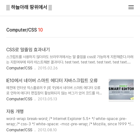
▒ 하늘아래 땅위에서 ▒
Computer/CSS
10
CSS로 말줄임 효과내기
스크립트를 사용하지 않더라도 브라우저에서는 말 줄임을 css로 가능하게 지원해준다.아래
는 지원여부에 따라 테스트해본 결과이다. test text. test text. test text. test text.
test text. test text. test text. .selector { width: 200px; overflow: hidden;
Computer/CSS
2015.02.26
text-overflow: ellipsis; white-space: nowrap; } css의 네가지 규칙만 넣어주면,
IE6~10, safari, firefox, chrome 모두 잘 나왔다. (만약 부모노드에서 width값과
IE10에서 네이버 스마트 에디터 자바스크립트 오류
overflow: hidden이 걸려있으면 텍스트를 담은 태그에서는 생략해도 관계없다.) 그러면
예전에 인터넷 익스플로러 9 (IE 9)에서 네이버 스마트 에디터 오류
2줄 이상일때 말줄임도 가능할까? html은..
로 인하여 에디터 편집창이 활성화되지 않는 버그가 있어 코드를 아래
와 같이 수정하였다. Husky.SE_Basic.js 의 283번째 줄 부근?? 아
Computer/CSS
2013.05.13
마.. 이 근처인듯하다. if(this.bIE)
{button=document.createElement("");} 의 코드를 IE9 에 맞
자동 개행
게 아래줄로 바꿔 줌.
word-wrap: break-word; /* Internet Explorer 5.5+ */ white-space: pre-
if(this.bIE&&navigator.appVersion.indexOf("MSIE 9"))
wrap; /* css-3 */ white-space: -moz-pre-wrap; /* Mozilla, since 1999 */
{button=document.createElement("");}else{button=doc
white-space: -pre-wrap; /* Opera 4-6 */ white-space: -o-pre-wrap; /*
Computer/CSS
2012.08.10
ument.createElement("BUTTON");button.type="button"
Opera 7 */ word-break:break-all; FF억지춘향 줄바꿈 / Dev html에서 한 문장의
;} 이렇게 수정하였다. IE8 이하버전과 IE9 이후 버전의..