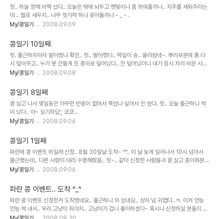
힛.. 하늘 향해 바짝 섰다.. 오늘은 밖에 놔두고 햇빛이나 좀 쐬여줄까나.. 지주를 세워주라는
데 .. 뭘로 세우지.. 나무 젓가락 하나 꽂아둘까나 - _ - .
My/콩일기
2008.09.09
콩일기 10일째
힛. 출근하자마자 발아했나 확인.. 힛.. 발아했다.. 떡잎이 숑.. 올라왔네~. 뿌리부분에 흙 다
시 덮어주고.. 누가 못 건들게 또 종이로 덮어났다.. 안 덮어났더니 내가 잠시 자리 비운 사
이.. 꼭 건드리는 사람이 있단 말이야...
My/콩일기
2008.09.08
콩일기 8일째
콩 심고 나서 몇일동안 아무런 반응이 없어서 죽었나 싶어서 안 썼다. 힛.. 오늘 출근하니 싹
이 났다.. 아~ 싱기하답;; 쿄쿄...
My/콩일기
2008.09.06
콩일기 1일째
파란에 콩 이벤트 하길래 신청.. 8월 30일날 도착~ ^^.. 이 날 늦게 일어나서 10시 넘어서
출근했는데.. 다른 사람이 대리 수령해줬음.. 힛~.. 같이 신청한 사람들과 콩 심고 종이화분에
물 줬당.. .
My/콩일기
2008.09.06
파란 콩 이벤트.. 도착 ^_^
파란 콩 이벤트 신청한거 도착했네요.. 출근하니 와 있네요.. 상자 넘 귀엽다..ㅋ. 이거 언능
언능 싹 내서.. 우리 고냥이 줘야지.. 고냥이가 겁나 좋아하겠다~ 혹시나 신청하실 분들이 있
을까봐..링크 남김.. http://event.paran.com/my_message_tree/ 분명히 적는데..
My/콩일기
2008.08.30