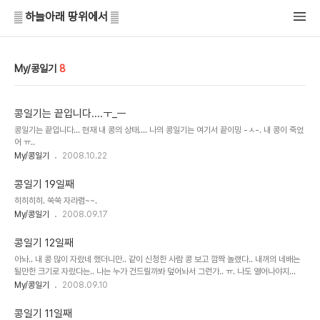
▒ 하늘아래 땅위에서 ▒
My/콩일기
8
콩일기는 끝입니다....ㅜ_ㅡ
콩일기는 끝입니다... 현재 내 콩의 상태.... 나의 콩일기는 여기서 끝이밍 -ㅅ-. 내 콩이 죽었
어 ㅠ..
My/콩일기
2008.10.22
콩일기 19일째
히히히히. 쑥쑥 자라렴~~.
My/콩일기
2008.09.17
콩일기 12일째
아놔.. 내 콩 많이 자랐네 했더니만.. 같이 신청한 사람 콩 보고 깜짝 놀랬다.. 내꺼의 네배는
될만한 크기로 자랐다는.. 나는 누가 건드릴까봐 덮어놔서 그런가.. ㅠ. 나도 열어나야지...
My/콩일기
2008.09.10
콩일기 11일째