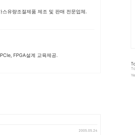
 가스유량조절제품 제조 및 판매 전문업체.
 PCIe, FPGA설계 교육제공.
방
To
문
To
자
Ye
수
2005.05.24