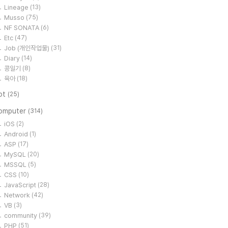
Lineage
(13)
Musso
(75)
NF SONATA
(6)
Etc
(47)
Job (개인작업물)
(31)
Diary
(14)
콩일기
(8)
육아
(18)
ot
(25)
omputer
(314)
iOS
(2)
Android
(1)
ASP
(17)
MySQL
(20)
MSSQL
(5)
CSS
(10)
JavaScript
(28)
Network
(42)
VB
(3)
community
(39)
PHP
(51)