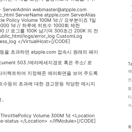
7> ServerAdmin webmaster@atpple.com
_html ServerName atpple.com ServerAlias
ttle Policy Volume 100M 1d // 요부분이죠 1일
st 1000 1d // 하루에 히트수 1000회 제한
00 300 // 로그를 100K 남기며 300초간 200K 의 전
lic_html/logs/error_log CustomLog
cess_log </VirtualHost>[/CODE]
을 초과하면 atpple.com 접속시 원래의 페이
ocument 503 /에러메세지경로 혹은 주소/ 로
T
애
리다이렉트하여 지정해준 에러화면을 보여 주도록
전
트수등의 초과에 대한 경고문등 적당한 메시지
웹
티
.
가
ThrottlePolicy Volume 300M 1d <Location
ttle-status </Location> </IfModule>[/CODE]
최
최
근