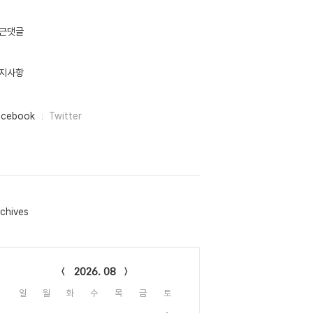
근댓글
지사항
acebook
Twitter
chives
lendar
2026. 08
일
월
화
수
목
금
토