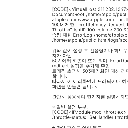
[CODE]<VirtualHost 211.202.1.24
DocumentRoot /home/atpple/public
atpple.com www.atpple.com Thro
100M 제한 ThrottlePolicy Reque
ThrottleClientIP 100 volume 2
송량 제한 ErrorLog /home/atpple/pub
/home/atpple/public_html/logs/ac
위와 같이 설정 후 전송량이나 히트수등
지가 아닌
503 에러 화면이 뜨게 되며, ErrorD
redirect 설정을 추가해 주면
트래픽 초과시 503에러화면 대신 
합니다.
따라서 이 에러화면에 트래픽이나 히
화면을 만들면 됩니다.
간단히 응용하여 한가지를 설명하자면.
※ 일반 설정 부분.
[CODE]<IfModule mod_throttle.c> 
/throttle-status> SetHandler thro
※ 가상 호스트 설정 부분.