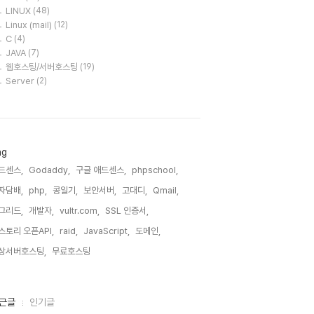
LINUX
(48)
Linux (mail)
(12)
C
(4)
JAVA
(7)
웹호스팅/서버호스팅
(19)
Server
(2)
ag
드센스,
Godaddy,
구글 애드센스,
phpschool,
자담배,
php,
콩일기,
보안서버,
고대디,
Qmail,
그리드,
개발자,
vultr.com,
SSL 인증서,
스토리 오픈API,
raid,
JavaScript,
도메인,
상서버호스팅,
무료호스팅,
근글
인기글