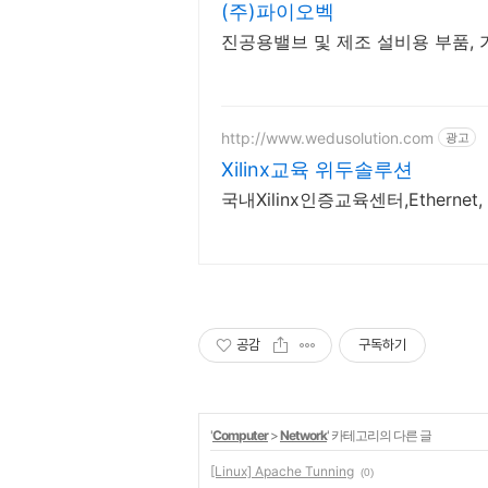
(주)파이오벡
진공용밸브 및 제조 설비용 부품,
http://www.wedusolution.com
광고
Xilinx교육 위두솔루션
국내Xilinx인증교육센터,Ethernet,
공감
구독하기
'
Computer
>
Network
' 카테고리의 다른 글
[Linux] Apache Tunning
(0)