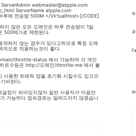
글
7) ServerAdmin webmaster@atpple.com
과
c_html ServerName atpple.com
인
최
// 하루에 전송량 500M </VirtualHost>[/CODE]
기
글
하지 않은 모든 도메인은 하루 전송량이 1일
 은 500메가로 제한된다.
공
동작하지 않는 경우가 있다고하므로 특정 도메
택적으로 적용하는것이 좋다.
페
F
이
ain/throttle-status 에서 가능하며 각 개인
스
북
등은 http://도메인/throttle-me 에서 볼
트
위
 현재까지 사용한 트레픽 양을 초기화 시킬수도 있으므
터
주기바란다.
플
러
us 의 대역설정이 되어있지않아 일반 사용자가 마음만
Ar
그
가 가능하다 접속경로는 알려드리지 않겠습니
인
Ca