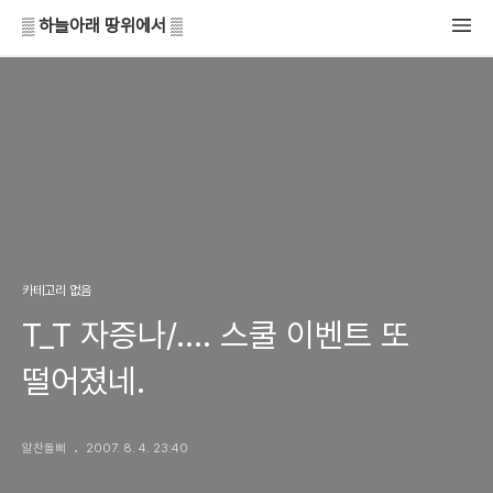
▒ 하늘아래 땅위에서 ▒
카테고리 없음
T_T 자증나/.... 스쿨 이벤트 또
떨어졌네.
알찬돌삐
2007. 8. 4. 23:40