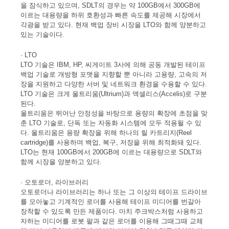
을 잠식하고 있으며, SDLT의 경우는 약 100GB에서 300GB에
이르는 대용량을 하위 호환성과 빠른 속도를 제공해 시장에서
각광을 받고 있다. 현재 백업 장비 시장을 LTO와 함께 양분하고
있는 기술이다.
· LTO
LTO 기술은 IBM, HP, 씨게이트 3사에 의해 공동 개발된 테이프
백업 기술로 개방형 포맷을 지향할 뿐 아니라 고용량, 고속의 저
장을 지원하고 다양한 서버 및 네트워크 환경을 수용할 수 있다.
LTO 기술은 크게 울트리움(Ultrium)과 액셀리스(Accelis)로 구분
된다.
울트리움은 뛰어난 안정성을 바탕으로 용량의 확장에 초점을 맞
춘 LTO 기술로, 단독 또는 자동화 시스템에 모두 적용될 수 있
다. 울트리움은 용량 확장을 위해 하나의 릴 카트리지(Reel
cartridge)를 사용하며 백업, 복구, 저장을 위해 최적화돼 있다.
LTO는 현재 100GB에서 200GB에 이르는 대용량으로 SDLT와
함께 시장을 양분하고 있다.
· 오토로더, 라이브러리
오토로더나 라이브러리는 하나 또는 그 이상의 테이프 드라이브
를 모아놓고 기계적인 로더를 사용해 테이프 미디어를 번갈아
장착할 수 있도록 만든 제품이다. 마치 주크박스처럼 사용하고
자하는 미디어를 로봇 팔과 같은 로더를 이용해 그때그때 교체