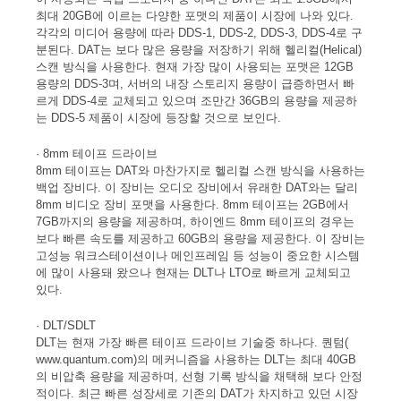
최대 20GB에 이르는 다양한 포맷의 제품이 시장에 나와 있다.
각각의 미디어 용량에 따라 DDS-1, DDS-2, DDS-3, DDS-4로 구
분된다. DAT는 보다 많은 용량을 저장하기 위해 헬리컬(Helical)
스캔 방식을 사용한다. 현재 가장 많이 사용되는 포맷은 12GB
용량의 DDS-3며, 서버의 내장 스토리지 용량이 급증하면서 빠
르게 DDS-4로 교체되고 있으며 조만간 36GB의 용량을 제공하
는 DDS-5 제품이 시장에 등장할 것으로 보인다.
· 8mm 테이프 드라이브
8mm 테이프는 DAT와 마찬가지로 헬리컬 스캔 방식을 사용하는
백업 장비다. 이 장비는 오디오 장비에서 유래한 DAT와는 달리
8mm 비디오 장비 포맷을 사용한다. 8mm 테이프는 2GB에서
7GB까지의 용량을 제공하며, 하이엔드 8mm 테이프의 경우는
보다 빠른 속도를 제공하고 60GB의 용량을 제공한다. 이 장비는
고성능 워크스테이션이나 메인프레임 등 성능이 중요한 시스템
에 많이 사용돼 왔으나 현재는 DLT나 LTO로 빠르게 교체되고
있다.
· DLT/SDLT
DLT는 현재 가장 빠른 테이프 드라이브 기술중 하나다. 퀀텀(
www.quantum.com
)의 메커니즘을 사용하는 DLT는 최대 40GB
의 비압축 용량을 제공하며, 선형 기록 방식을 채택해 보다 안정
적이다. 최근 빠른 성장세로 기존의 DAT가 차지하고 있던 시장