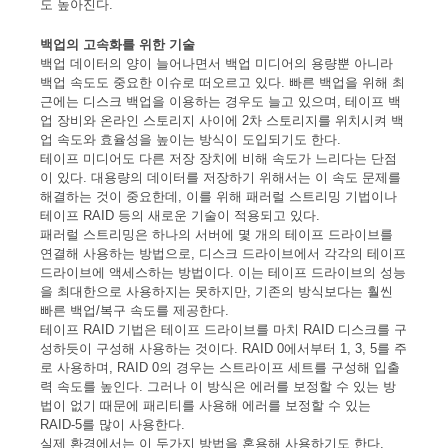
도 높아진다.
백업의 고속화를 위한 기술
백업 데이터의 양이 늘어나면서 백업 미디어의 용량뿐 아니라
백업 속도도 중요한 이슈로 떠오르고 있다. 빠른 백업을 위해 최
근에는 디스크 백업을 이용하는 경우도 늘고 있으며, 테이프 백
업 장비와 온라인 스토리지 사이에 2차 스토리지를 위치시켜 백
업 속도와 효율성을 높이는 방식이 도입되기도 한다.
테이프 미디어도 다른 저장 장치에 비해 속도가 느리다는 단점
이 있다. 대용량의 데이터를 저장하기 위해서는 이 속도 문제를
해결하는 것이 중요한데, 이를 위해 패러럴 스트리밍 기법이나
테이프 RAID 등의 새로운 기술이 적용되고 있다.
패러럴 스트리밍은 하나의 서버에 몇 개의 테이프 드라이브를
연결해 사용하는 방법으로, 디스크 드라이브에서 각각의 테이프
드라이브에 액세스하는 방법이다. 이는 테이프 드라이브의 성능
을 최대한으로 사용하지는 못하지만, 기존의 방식보다는 훨씬
빠른 백업/복구 속도를 제공한다.
테이프 RAID 기법은 테이프 드라이브를 마치 RAID 디스크를 구
성하듯이 구성해 사용하는 것이다. RAID 0에서부터 1, 3, 5를 주
로 사용하며, RAID 0의 경우는 스트라이프 세트를 구성해 입출
력 속도를 높인다. 그러나 이 방식은 에러를 보정할 수 있는 방
법이 없기 때문에 패리티를 사용해 에러를 보정할 수 있는
RAID-5를 많이 사용한다.
실제 환경에서는 이 두가지 방법을 혼용해 사용하기도 한다.