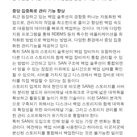
중앙 집중화로 관리 기능 향상
최근 등장하고 있는 백업 솔루션의 경향중 하나는 자동화된 백
업으로, 관리자의 작업을 최소한으로 줄이고 향상된 백업 속도
로 대용량의 데이터를 빠르게 백업하는 것이다. 여기에 다양한
지원 프로그램을 통해 RDBMS 등의 특수한 애플리케이션을 최
적화된 방법으로 백업하는 방법과, 다양한 환경에서 중앙 집중
화된 관리기능을 제공하고 있다.
특히 SAN 등의 스토리지 솔루션이 백업 장비까지 포함하면서
다른 디스크 스토리지와 함께 백업 장비까지 통합 관리할 수 있
는 방법이 고안되고 있다. SAN 구조에 백업 솔루션이 통합되면
서 얻을 수 있는 장점은 이외에도 실시간으로 백업 상태를 확인
할 수 있으며, 서버를 거치지 않고 디스크에서 백업 장비로 데이
터를 직접 백업할 수 있다는 점 등이다.
스토리지 업계의 최대 현안으로 떠오른 SAN은 스토리지를 서버
와 분리된 별도의 파이버채널 네트워크로 구성해 넓은 대역폭을
확보하고 활용도를 높이기 위한 기술이다. 이런 SAN이 본격적
으로 구축되기 위해서는 디스크나 백업 스토리지와 함께 대역폭
과 확장성을 위한 파이버채널 기술, 그리고 스토리지 관리를 위
한 관리 소프트웨어가 유기적으로 통합돼야 한다.
특히 SAN의 도입으로 인해 얻을 수 있는 가장 큰 변화는 통합
관리다. 예전에는 백업 서버를 사용한다고 하더라도 이곳저곳에
분산된 스토리지를 통합해서 백업한다는 것은 불가능한 일이었