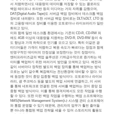
서 저렴하면서도 대용량의 데이터를 저장할 수 있는 콜로라도
백업 테이프나 트라반 등의 미디어는 거의 자취를 감췄으며,
DAT(Digital Audio Tape)도 서버급 백업 장비에서 데스크톱 백업
장비로 내려왔다. 또한 서버급 백업 장비로는 DLT/sDLT, LTO 등
의 고용량 테이프 장비를 이용한 오토로더나 라이브러리가 일반
화되고 있다,
이와 함께 일반 데스크톱 환경에서는 기존의 CD-R, CD-RW 외
에도 4GB 이상의 대용량을 지원하는 DVD-R, DVD-RW 등이 속
도 향상과 가격 하락으로 인기를 모으고 있다. 특히 이같은 광
미디어들은 가격이 저렴하고 복원 속도가 빠르다는 장점과 함께
반영구적인 데이터의 안정성을 보장한다는 것이 장점이다.
엔터프라이즈급의 백업 솔루션은 기하급수적으로 증가하는 데
이터를 백업하기 위한 여러가지 방안을 모색하고 있다. 예전과
같이 서버마다 장착된 별도의 백업 장치를 통해 백업하는 방식
으로는 날이 갈수록 복잡해지는 전산환경에 대비할 수 없다. 이
에 등장한 것이 중앙 집중형 백업 방식이다. 오토로더나 라이브
러리, 광 주크박스 등을 별도의 백업 서버에 연결하고, 이 서버
를 통해 네트워크로 연결된 전체 서버를 백업하는 것이 중앙 집
중형 백업 방식이다. 이를 통해 원격지에서도 모든 작업을 수행
할 수 있다. 또한 이런 백업 작업을 수행하는 백업 소프트웨어는
NMS(Network Management System)나 시스템 관리 소프트웨어
와 통합 운영할 수 있기 때문에, 관리자의 업무가 훨씬 줄어들
뿐 아니라 통합된 백업 전략을 세울 수 있어 스토리지의 활용도