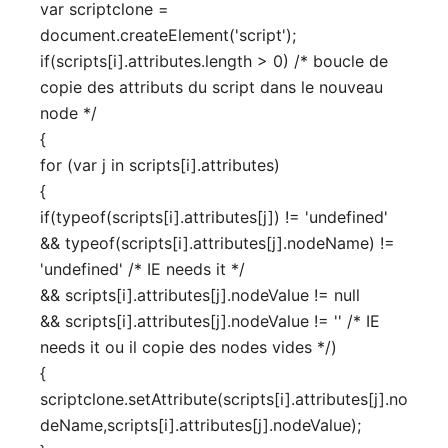
var scriptclone =
document.createElement('script');
if(scripts[i].attributes.length > 0) /* boucle de
copie des attributs du script dans le nouveau
node */
{
for (var j in scripts[i].attributes)
{
if(typeof(scripts[i].attributes[j]) != 'undefined'
&& typeof(scripts[i].attributes[j].nodeName) !=
'undefined' /* IE needs it */
&& scripts[i].attributes[j].nodeValue != null
&& scripts[i].attributes[j].nodeValue != '' /* IE
needs it ou il copie des nodes vides */)
{
scriptclone.setAttribute(scripts[i].attributes[j].no
deName,scripts[i].attributes[j].nodeValue);