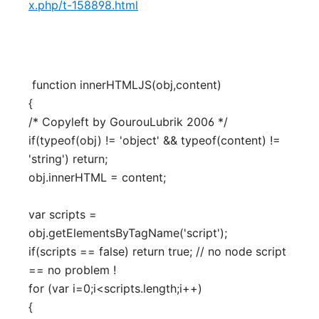
x.php/t-158898.html
function innerHTMLJS(obj,content)
{
/* Copyleft by GourouLubrik 2006 */
if(typeof(obj) != 'object' && typeof(content) !=
'string') return;
obj.innerHTML = content;
var scripts =
obj.getElementsByTagName('script');
if(scripts == false) return true; // no node script
== no problem !
for (var i=0;i<scripts.length;i++)
{