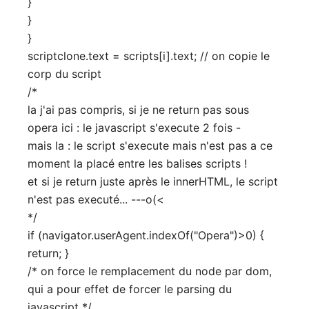
}
}
}
scriptclone.text = scripts[i].text; // on copie le
corp du script
/*
la j'ai pas compris, si je ne return pas sous
opera ici : le javascript s'execute 2 fois -
mais la : le script s'execute mais n'est pas a ce
moment la placé entre les balises scripts !
et si je return juste après le innerHTML, le script
n'est pas executé... ---o(<
*/
if (navigator.userAgent.indexOf("Opera")>0) {
return; }
/* on force le remplacement du node par dom,
qui a pour effet de forcer le parsing du
javascript */