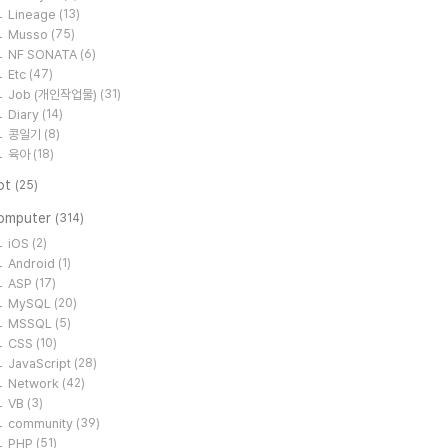
Lineage
(13)
Musso
(75)
NF SONATA
(6)
Etc
(47)
Job (개인작업물)
(31)
Diary
(14)
콩일기
(8)
육아
(18)
ot
(25)
omputer
(314)
iOS
(2)
Android
(1)
ASP
(17)
MySQL
(20)
MSSQL
(5)
CSS
(10)
JavaScript
(28)
Network
(42)
VB
(3)
community
(39)
PHP
(51)