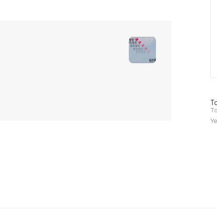
방
To
문
To
자
Ye
수