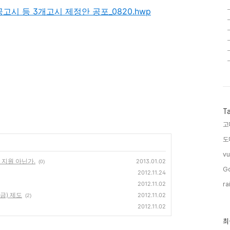
시 등 3개고시 제정안 공포_0820.hwp
T
고
도
vu
 지원 아닌가.
2013.01.02
(0)
G
2012.11.24
2012.11.02
ra
금) 제도
2012.11.02
(2)
2012.11.02
최
최
근