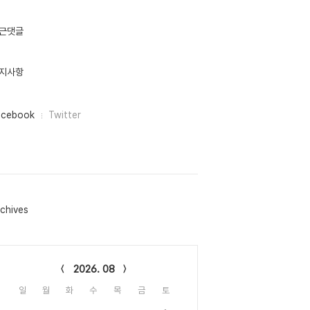
근댓글
지사항
acebook
Twitter
chives
lendar
2026. 08
일
월
화
수
목
금
토