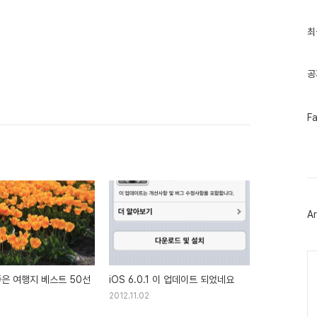
글
과
인
최
기
글
공
페
F
이
스
북
트
위
터
플
러
Ar
그
인
Ca
좋은 여행지 베스트 50선
iOS 6.0.1 이 업데이트 되었네요
2012.11.02