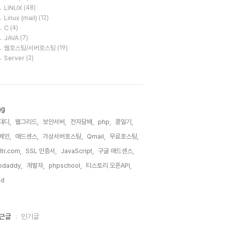
LINUX
(48)
Linux (mail)
(12)
C
(4)
JAVA
(7)
웹호스팅/서버호스팅
(19)
Server
(2)
ag
대디,
웹그리드,
보안서버,
전자담배,
php,
콩일기,
메인,
애드센스,
가상서버호스팅,
Qmail,
무료호스팅,
ltr.com,
SSL 인증서,
JavaScript,
구글 애드센스,
odaddy,
개발자,
phpschool,
티스토리 오픈API,
id,
근글
인기글