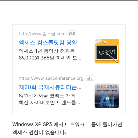
http://www.컴스쿨.com
광고
엑세스 컴스쿨닷컴 당일
신청&결제시 기프티콘!
엑세스 1년 동영상 전과목
89,000원,365일 피씨와 모바
일 수강가능.
https://www.isecconference.org
광고
제20회 국제시큐리티콘
퍼런스 ISEC 2026
8/11~12 서울 코엑스 개최.
최신 사이버보안 트렌드를
미리 만나보세요!
Windows XP SP3 에서 네트워크 그룹에 들어가면
엑세스 권한이 없습니다.