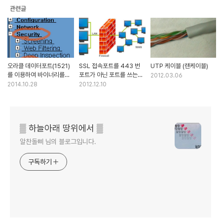
관련글
오라클 데이터포트(1521)
SSL 접속포트를 443 번
UTP 케이블 (랜케이블)
를 이용하여 바이너리를
포트가 아닌 포트를 쓰는
2012.03.06
다운받을때 장애
경우
2014.10.28
2012.12.10
▒ 하늘아래 땅위에서 ▒
알찬돌삐 님의 블로그입니다.
구독하기