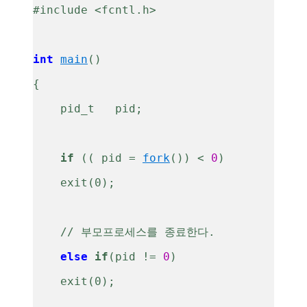
#include <fcntl.h> 
int
main
()
{
    pid_t   pid;
if
 (( pid = 
fork
()) < 
0
)
    exit(0);
    // 부모프로세스를 종료한다. 
else
if
(pid != 
0
)
    exit(0);