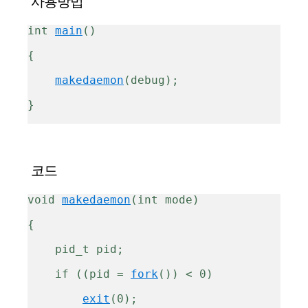
사용방법
int 
main
()
{
makedaemon
(debug);
}
코드
void 
makedaemon
(int mode)
{
    pid_t pid;
    if ((pid = 
fork
()) < 0)
exit
(0);