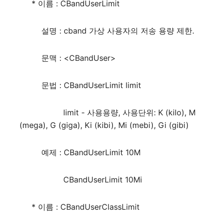
* 이름 : CBandUserLimit
설명 : cband 가상 사용자의 저송 용량 제한.
문맥 : <CBandUser>
문법 : CBandUserLimit limit
limit - 사용용량, 사용단위: K (kilo), M
(mega), G (giga), Ki (kibi), Mi (mebi), Gi (gibi)
예제 : CBandUserLimit 10M
CBandUserLimit 10Mi
* 이름 : CBandUserClassLimit