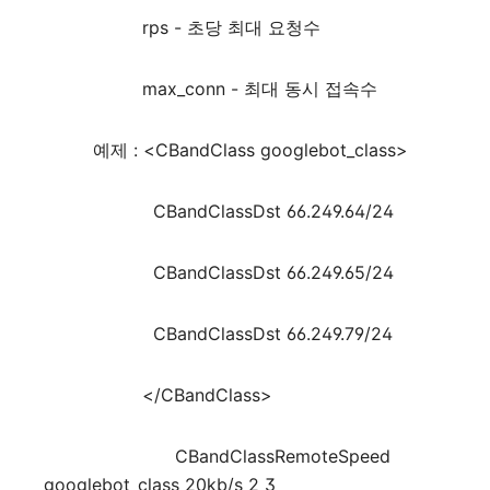
rps - 초당 최대 요청수
max_conn - 최대 동시 접속수
예제 : <CBandClass googlebot_class>
CBandClassDst 66.249.64/24
CBandClassDst 66.249.65/24
CBandClassDst 66.249.79/24
</CBandClass>
CBandClassRemoteSpeed
googlebot_class 20kb/s 2 3