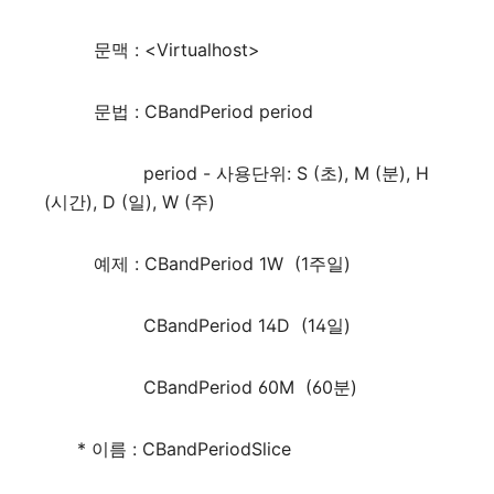
문맥 : <Virtualhost>
문법 : CBandPeriod period
period - 사용단위: S (초), M (분), H
(시간), D (일), W (주)
예제 : CBandPeriod 1W (1주일)
CBandPeriod 14D (14일)
CBandPeriod 60M (60분)
* 이름 : CBandPeriodSlice