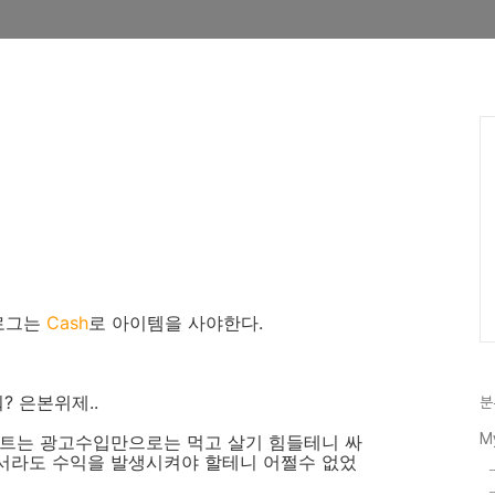
로그는
Cash
로 아이템을 사야한다.
? 은본위제..
분
M
이트는 광고수입만으로는 먹고 살기 힘들테니 싸
서라도 수익을 발생시켜야 할테니 어쩔수 없었