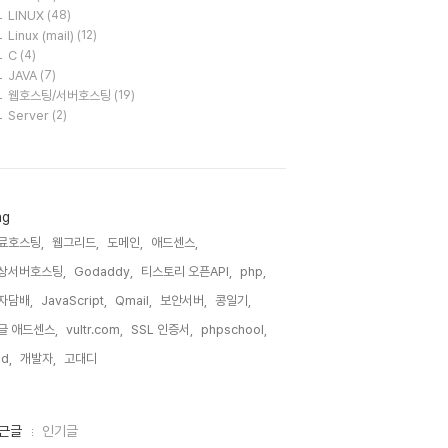
LINUX
(48)
Linux (mail)
(12)
C
(4)
JAVA
(7)
웹호스팅/서버호스팅
(19)
Server
(2)
ag
료호스팅,
웹그리드,
도메인,
애드센스,
상서버호스팅,
Godaddy,
티스토리 오픈API,
php,
자담배,
JavaScript,
Qmail,
보안서버,
콩일기,
글 애드센스,
vultr.com,
SSL 인증서,
phpschool,
id,
개발자,
고대디,
근글
인기글