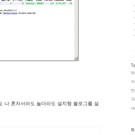
T
무
가
전
구
도 나 혼자서라도 놀더라도 설치형 블로그를 설
ra
최
최
근