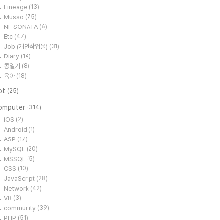
Lineage
(13)
Musso
(75)
NF SONATA
(6)
Etc
(47)
Job (개인작업물)
(31)
Diary
(14)
콩일기
(8)
육아
(18)
ot
(25)
omputer
(314)
iOS
(2)
Android
(1)
ASP
(17)
MySQL
(20)
MSSQL
(5)
CSS
(10)
JavaScript
(28)
Network
(42)
VB
(3)
community
(39)
PHP
(51)