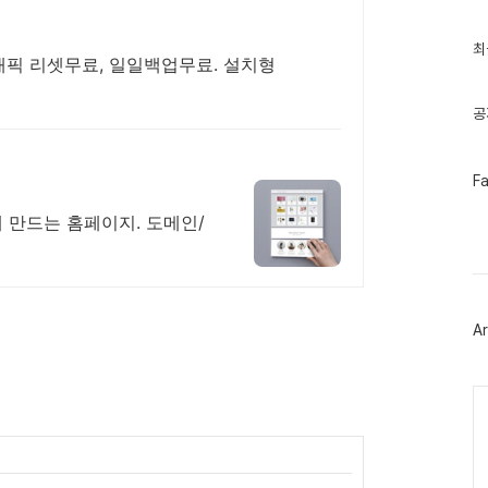
글
과
인
최
 트래픽 리셋무료, 일일백업무료. 설치형
기
글
공
페
F
이
스
 만드는 홈페이지. 도메인/
북
트
위
터
플
러
Ar
그
인
Ca