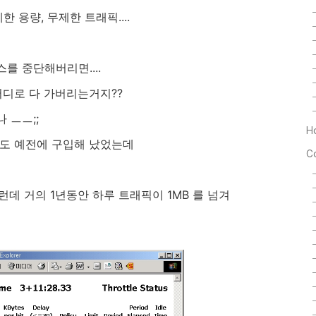
용량, 무제한 트래픽....
를 중단해버리면....
어디로 다 가버리는거지??
 ㅡㅡ;;
H
인도 예전에 구입해 났었는데
C
런데 거의 1년동안 하루 트래픽이 1MB 를 넘겨