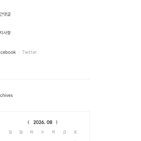
근댓글
지사항
acebook
Twitter
chives
lendar
2026. 08
일
월
화
수
목
금
토