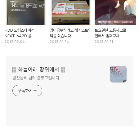
HDD 도킹스테이션
영어공부하려고 해커스토익
토요일날 교통사고로
NEXT-642D 를
책을 샀습니다.
인해서 범퍼교체
구매했습니다.
2013.02.04
2013.01.24
2013.01.21
▒ 하늘아래 땅위에서 ▒
알찬돌삐 님의 블로그입니다.
구독하기