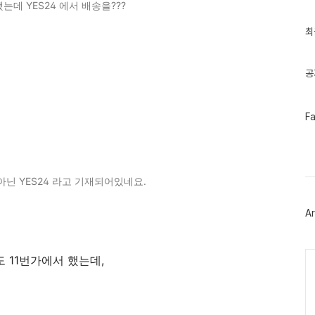
는데 YES24 에서 배송을???
글
과
인
최
기
글
공
페
F
이
스
북
트
위
아닌 YES24 라고 기재되어있네요.
터
플
러
Ar
그
인
Ca
 11번가에서 했는데,