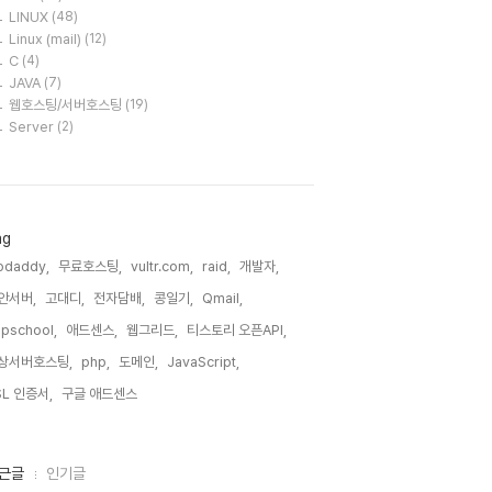
LINUX
(48)
Linux (mail)
(12)
C
(4)
JAVA
(7)
웹호스팅/서버호스팅
(19)
Server
(2)
ag
odaddy,
무료호스팅,
vultr.com,
raid,
개발자,
안서버,
고대디,
전자담배,
콩일기,
Qmail,
pschool,
애드센스,
웹그리드,
티스토리 오픈API,
상서버호스팅,
php,
도메인,
JavaScript,
SL 인증서,
구글 애드센스,
근글
인기글