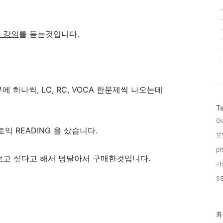
 강의
를 듣는것입니다.
하나씩, LC, RC, VOCA 한문제씩 나오는데
T
G
 READING 을 샀습니다.
보
ph
 보고 싶다고 해서 덩달아서 구매한것입니다.
가
S
최
최
근