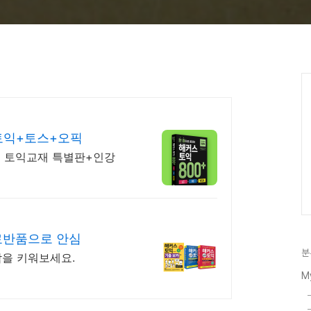
토익+토스+오픽
영 토익교재 특별판+인강
료반품으로 안심
분
각을 키워보세요.
M