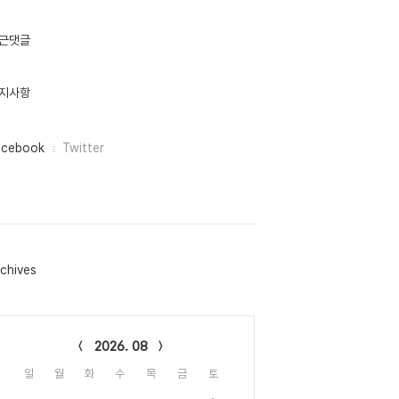
근댓글
지사항
acebook
Twitter
chives
lendar
2026. 08
일
월
화
수
목
금
토