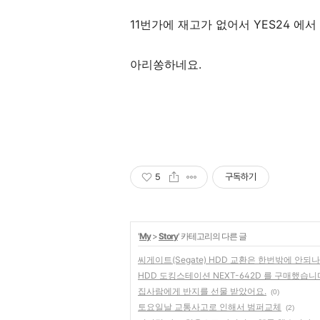
11번가에 재고가 없어서 YES24 에서 배
아리쏭하네요.
5
구독하기
'
My
>
Story
' 카테고리의 다른 글
씨게이트(Segate) HDD 교환은 한번밖에 안되나.
HDD 도킹스테이션 NEXT-642D 를 구매했습니
집사람에게 반지를 선물 받았어요.
(0)
토요일날 교통사고로 인해서 범퍼교체
(2)