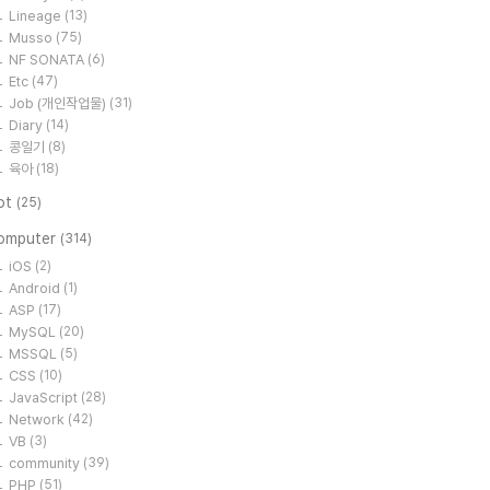
Lineage
(13)
Musso
(75)
NF SONATA
(6)
Etc
(47)
Job (개인작업물)
(31)
Diary
(14)
콩일기
(8)
육아
(18)
ot
(25)
omputer
(314)
iOS
(2)
Android
(1)
ASP
(17)
MySQL
(20)
MSSQL
(5)
CSS
(10)
JavaScript
(28)
Network
(42)
VB
(3)
community
(39)
PHP
(51)